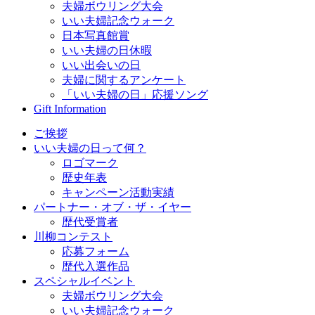
夫婦ボウリング大会
いい夫婦記念ウォーク
日本写真館賞
いい夫婦の日休暇
いい出会いの日
夫婦に関するアンケート
「いい夫婦の日」応援ソング
Gift Information
ご挨拶
いい夫婦の日って何？
ロゴマーク
歴史年表
キャンペーン活動実績
パートナー・オブ・ザ・イヤー
歴代受賞者
川柳コンテスト
応募フォーム
歴代入選作品
スペシャルイベント
夫婦ボウリング大会
いい夫婦記念ウォーク