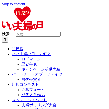
Skip to content
検索 …
ご挨拶
いい夫婦の日って何？
ロゴマーク
歴史年表
キャンペーン活動実績
パートナー・オブ・ザ・イヤー
歴代受賞者
川柳コンテスト
応募フォーム
歴代入選作品
スペシャルイベント
夫婦ボウリング大会