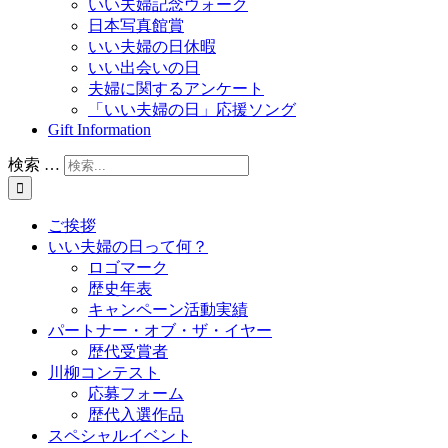
いい夫婦記念ウォーク
日本写真館賞
いい夫婦の日休暇
いい出会いの日
夫婦に関するアンケート
「いい夫婦の日」応援ソング
Gift Information
検索 …
ご挨拶
いい夫婦の日って何？
ロゴマーク
歴史年表
キャンペーン活動実績
パートナー・オブ・ザ・イヤー
歴代受賞者
川柳コンテスト
応募フォーム
歴代入選作品
スペシャルイベント