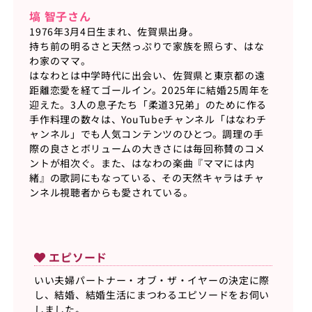
塙 智子さん
1976年3月4日生まれ、佐賀県出身。
持ち前の明るさと天然っぷりで家族を照らす、はな
わ家のママ。
はなわとは中学時代に出会い、佐賀県と東京都の遠
距離恋愛を経てゴールイン。2025年に結婚25周年を
迎えた。3人の息子たち「柔道3兄弟」のために作る
手作料理の数々は、YouTubeチャンネル「はなわチ
ャンネル」でも人気コンテンツのひとつ。調理の手
際の良さとボリュームの大きさには毎回称賛のコメ
ントが相次ぐ。また、はなわの楽曲『ママには内
緒』の歌詞にもなっている、その天然キャラはチャ
ンネル視聴者からも愛されている。
エピソード
いい夫婦パートナー・オブ・ザ・イヤーの決定に際
し、結婚、結婚生活にまつわるエピソードをお伺い
しました。