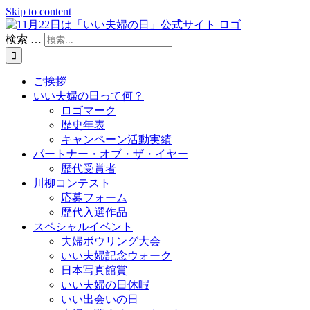
Skip to content
検索 …
ご挨拶
いい夫婦の日って何？
ロゴマーク
歴史年表
キャンペーン活動実績
パートナー・オブ・ザ・イヤー
歴代受賞者
川柳コンテスト
応募フォーム
歴代入選作品
スペシャルイベント
夫婦ボウリング大会
いい夫婦記念ウォーク
日本写真館賞
いい夫婦の日休暇
いい出会いの日