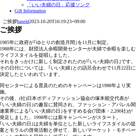
「いい夫婦の日」応援ソング
Gift Information
ご挨拶
baseid
2023-10-20T16:19:23+09:00
ご挨拶
1985年に政府が｢ゆとりの創造月間｣を11月に制定。
1988年には、財団法人余暇開発センターが夫婦で余暇を楽しむ
ライフスタイルを提唱しました。
それをきっかけに新しく制定されたのが｢いい夫婦の日｣です。
その日付については、｢いい夫婦｣との語呂合わせで11月22日に
決定したといわれています。
同センターによる普及のためのキャンペーンは1988年より実
施。
その後、(社)日本ボディファッション協会の塚本能交代表が
｢いい夫婦の日｣の趣旨に賛同され、ファッション・アパレル関
連業界による｢いい夫婦の日｣をすすめる会(7団体・2,200社)が
発足しました。1998年には新キャンペーンがスタート。
｢いい夫婦の日｣は夫婦を単位とした新しいライフスタイルの提
案とモラルの啓発活動と併せて、新しいマーケット・モチベー