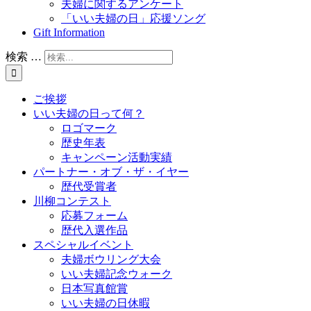
夫婦に関するアンケート
「いい夫婦の日」応援ソング
Gift Information
検索 …
ご挨拶
いい夫婦の日って何？
ロゴマーク
歴史年表
キャンペーン活動実績
パートナー・オブ・ザ・イヤー
歴代受賞者
川柳コンテスト
応募フォーム
歴代入選作品
スペシャルイベント
夫婦ボウリング大会
いい夫婦記念ウォーク
日本写真館賞
いい夫婦の日休暇